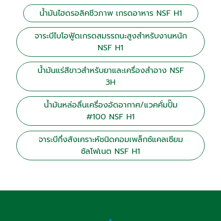
น้ำมันไฮดรอลิคชีวภาพ เกรดอาหาร NSF H1
จาระบีไบโอฟู้ดเกรดสมรรถนะสูงสำหรับงานหนัก
NSF H1
น้ำมันแร่สีขาวสำหรับยาและเครื่องสำอาง NSF
3H
น้ำมันหล่อลื่นเครื่องอัดอากาศ/แวคคั่มปั๊ม
#100 NSF H1
จาระบีกึ่งสังเคราะห์ชนิดคอมเพล็กซ์แคลเซียม
ซัลโฟเนต NSF H1