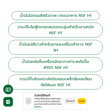
น้ำมันไฮดรอลิคชีวภาพ เกรดอาหาร NSF H1
จาระบีไบโอฟู้ดเกรดสมรรถนะสูงสำหรับงานหนัก
NSF H1
น้ำมันแร่สีขาวสำหรับยาและเครื่องสำอาง NSF
3H
น้ำมันหล่อลื่นเครื่องอัดอากาศ/แวคคั่มปั๊ม
#100 NSF H1
จาระบีกึ่งสังเคราะห์ชนิดคอมเพล็กซ์แคลเซียม
ซัลโฟเนต NSF H1
เว็บไซต์นี้ใช้คุกกี้
แกลเลอรี่
เราใช้คุกกี้เพื่อเพิ่มประสิทธิภาพและ
ตั้งค่าคุกกี้
ยอมรับ
มอบประสบการณ์ความพึงพอใจ
ของท่านในการใช้งานเว็บไซต์
เรียน
รู้เพิ่มเติม