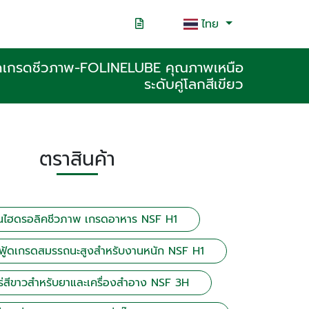
ไทย
ฟู้ดเกรดชีวภาพ-FOLINELUBE คุณภาพเหนือ
ระดับคู่โลกสีเขียว
ตราสินค้า
ันไฮดรอลิคชีวภาพ เกรดอาหาร NSF H1
อฟู้ดเกรดสมรรถนะสูงสำหรับงานหนัก NSF H1
แร่สีขาวสำหรับยาและเครื่องสำอาง NSF 3H