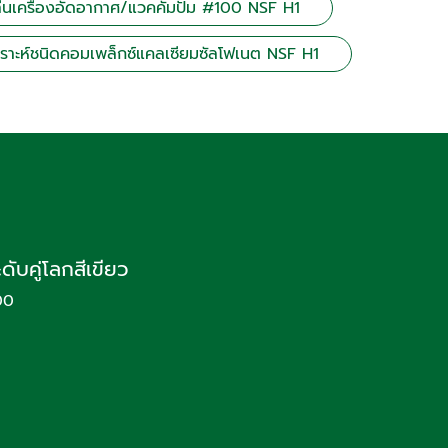
ลื่นเครื่องอัดอากาศ/แวคคั่มปั๊ม #100 NSF H1
เคราะห์ชนิดคอมเพล็กซ์แคลเซียมซัลโฟเนต NSF H1
บคู่โลกสีเขียว
00